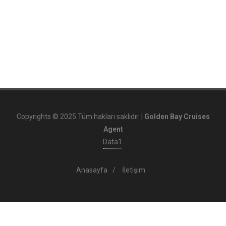
BAYRAM
DÖNEMİ
TURLARI
MSC
CRUISES
TURLARI
NEHİR
Copyrights © 2025 Tüm hakları saklıdır. |
Golden Bay Cruises
TURLARI
Agent
Data1
TÜRKİYE
KALKIŞLI
Anasayfa
/
İletişim
&
BİTİŞLİ
TURLAR
6*