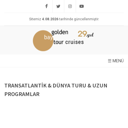
ANASAYFA
Sitemiz
4.08.2026
tarihinde güncellenmiştir.
KURUMSAL
MARKETING
FİYAT
LİSTESİ
☰ MENÜ
PROMOSYONLAR
İLETİŞİM
TRANSATLANTİK & DÜNYA TURU & UZUN
PROGRAMLAR
EXCLUSIVE
KARA
TURLARIMIZ